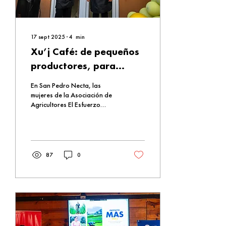
17 sept 2025
∙
4
min
Xu’j Café: de pequeños
productores, para
grandes momentos
En San Pedro Necta, las
mujeres de la Asociación de
Agricultores El Esfuerzo
convirtieron un sueño
largamente esperado en
realidad: Xu’j Café. Este
proyecto no solo permite
degustar el café de altura
87
0
producido por pequeños
agricultores de la región,
sino que también impulsa el
liderazgo femenino, la
colaboración comunitaria y
la creación de oportunidades
económicas.