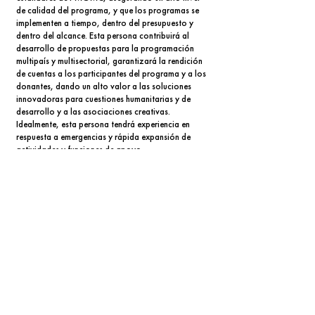
de calidad del programa, y ​​que los programas se
implementen a tiempo, dentro del presupuesto y
dentro del alcance. Esta persona contribuirá al
desarrollo de propuestas para la programación
multipaís y multisectorial, garantizará la rendición
de cuentas a los participantes del programa y a los
donantes, dando un alto valor a las soluciones
innovadoras para cuestiones humanitarias y de
desarrollo y a las asociaciones creativas.
Idealmente, esta persona tendrá experiencia en
respuesta a emergencias y rápida expansión de
actividades y funciones de apoyo.
Aplica u obtén más información
ingresando al siguiente enlace
Información en el idioma inglés.
Más información
Mercy Corps y su política de
NO DISCRIMINACIÓN E