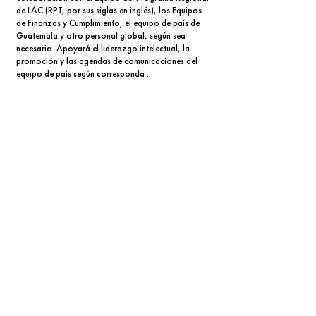
de LAC (RPT, por sus siglas en inglés), los Equipos
de Finanzas y Cumplimiento, el equipo de país de
Guatemala y otro personal global, según sea
necesario. Apoyará el liderazgo intelectual, la
promoción y las agendas de comunicaciones del
equipo de país según corresponda .
Aplica u obtén más información
ingresando al siguiente enlace
Información en el idioma inglés.
Más información
Mercy Corps y su política de
NO DISCRIMINACIÓN E
IGUALDAD DE OPORTUNIDADES
, estimula una
amplia participación a este puesto de cualquier
persona, sin importar su raza, color, religión, sexo,
discapacidad, edad, estado civil, condición de
veterano o cualquier otra categoría protegida bajo las
leyes nacionales o locales.