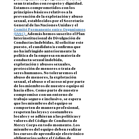
sean tratadas con respeto y dignidad.
Estamos comprometidos con los
principios básicos relativos a la
prevención de la explotación y abuso
sexual, establecidos por el Secretario
General de las Naciones Unidas y el
Comité Permanente entre Organismos
(IASC).
Además hemos suscrito el Plan
Interinstitucional de Divulgación de
Conductas Indebidas. Al solicitar este
puesto, el candidato/a confirma que
no ha infringido anteriormente la
política de la empresa en materia de
conducta sexual indebida,
explotación y abusos sexuales,
protección de menores o trata de
seres humanos. No toleraremos el
abuso de menores, la explotación
sexual, el abuso o el acoso ni por parte
de los miembros de nuestro equipo ni
hacia ellos. Como parte de nuestro
compromiso con un entorno de
trabajo seguro e inclusivo, se espera
que los miembros del equipo se
comporten de manera profesional,
respeten las leyes y costumbres
locales y se adhieran a las políticas y
valores del Código de Conducta de
Mercy Corps en todo momento. Los
miembros del equipo deben realizar
los cursos de aprendizaje electrónico
obligatorios sobre el Código de