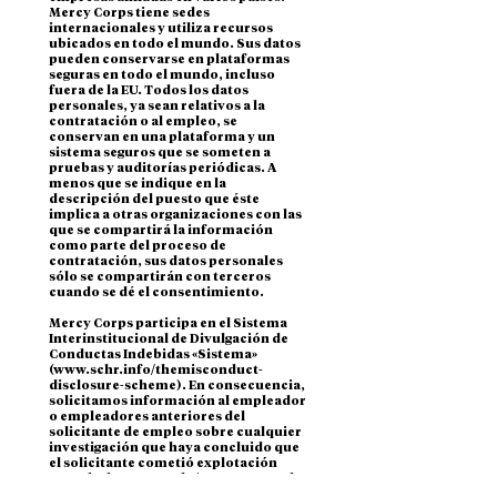
Mercy Corps tiene sedes
internacionales y utiliza recursos
ubicados en todo el mundo. Sus datos
pueden conservarse en plataformas
seguras en todo el mundo, incluso
fuera de la EU. Todos los datos
personales, ya sean relativos a la
contratación o al empleo, se
conservan en una plataforma y un
sistema seguros que se someten a
pruebas y auditorías periódicas. A
menos que se indique en la
descripción del puesto que éste
implica a otras organizaciones con las
que se compartirá la información
como parte del proceso de
contratación, sus datos personales
sólo se compartirán con terceros
cuando se dé el consentimiento.
Mercy Corps participa en el Sistema
Interinstitucional de Divulgación de
Conductas Indebidas «Sistema»
(
www.schr.info/themisconduct-
disclosure-scheme).
En consecuencia,
solicitamos información al empleador
o empleadores anteriores del
solicitante de empleo sobre cualquier
investigación que haya concluido que
el solicitante cometió explotación
sexual, abuso sexual y/o acoso sexual
durante su empleo, o incidentes de