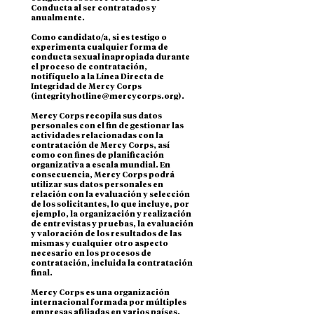
Conducta al ser contratados y
anualmente.
Como candidato/a, si es testigo o
experimenta cualquier forma de
conducta sexual inapropiada durante
el proceso de contratación,
notifíquelo a la Línea Directa de
Integridad de Mercy Corps
(
integrityhotline@mercycorps.org
).
Mercy Corps recopila sus datos
personales con el fin de gestionar las
actividades relacionadas con la
contratación de Mercy Corps, así
como con fines de planificación
organizativa a escala mundial. En
consecuencia, Mercy Corps podrá
utilizar sus datos personales en
relación con la evaluación y selección
de los solicitantes, lo que incluye, por
ejemplo, la organización y realización
de entrevistas y pruebas, la evaluación
y valoración de los resultados de las
mismas y cualquier otro aspecto
necesario en los procesos de
contratación, incluida la contratación
final.
Mercy Corps es una organización
internacional formada por múltiples
empresas afiliadas en varios países.