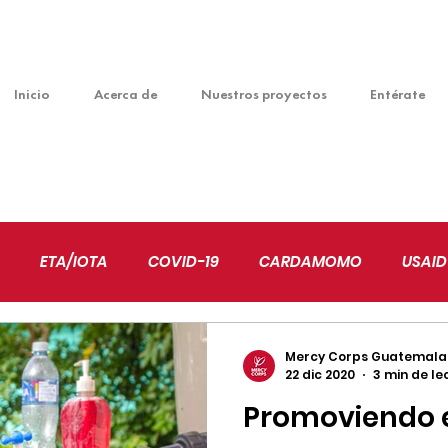
Inicio
Acerca de
Nuestros proyectos
Entérate
ETA/IOTA
COVID-19
CARDAMOMO
USAID
VENTUDES
EDUCACIÓN
ALIANZAS
NIÑEZ
Mercy Corps Guatemala
22 dic 2020
3 min de le
Promoviendo e
MBIO CLIMÁTICO
EMPRENDIMIENTO