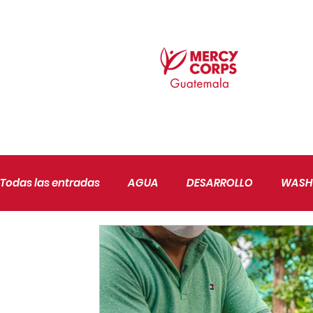
Todas las entradas
AGUA
DESARROLLO
WASH
AGRICULTURA
PAZ Y BUENA GOBERNANZA
JU
SEGURIDAD ALIMENTARIA
CONFLICTIVIDAD
CA