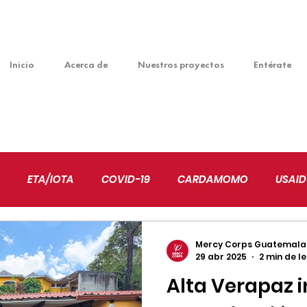
Inicio
Acerca de
Nuestros proyectos
Entérate
ETA/IOTA
COVID-19
CARDAMOMO
USAID
VENTUDES
EDUCACIÓN
ALIANZAS
NIÑEZ
Mercy Corps Guatemala
29 abr 2025
2 min de l
Alta Verapaz i
MBIO CLIMÁTICO
EMPRENDIMIENTO