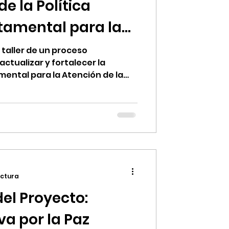
e la Política
tamental para la
 Conflictividad
 taller de un proceso
actualizar y fortalecer la
mental para la Atención de la
erapaz. Esta política, aprobada
onstituye un instrumento
ulación interinstitucional y la
inente y transformadora de los
rios y ambientales en el
ectura
el Proyecto:
a por la Paz