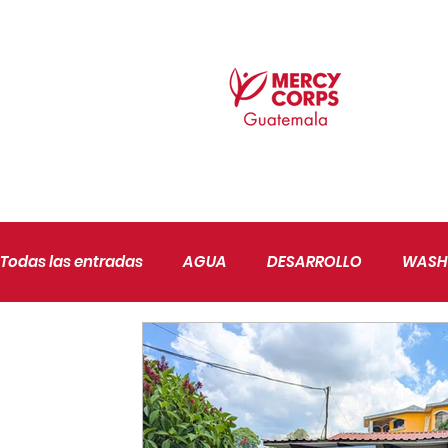
Todas las entradas
AGUA
DESARROLLO
WASH
AGRICULTURA
PAZ Y BUENA GOBERNANZA
JU
SEGURIDAD ALIMENTARIA
CONFLICTIVIDAD
CA