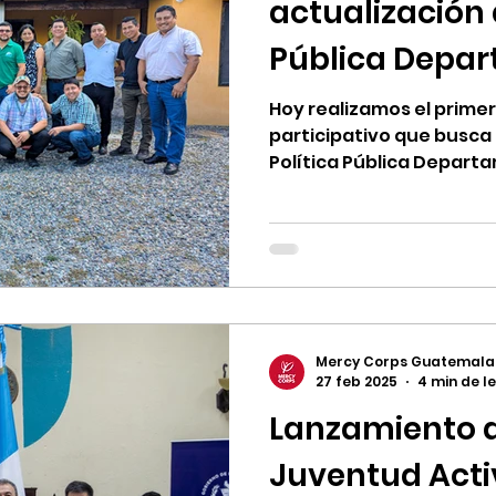
actualización d
Pública Depar
Atención de la
Hoy realizamos el primer
participativo que busca 
Política Pública Departa
Conflictividad en Alta V
inicialmente en 2017, c
fundamental para la artic
atención oportuna, pert
conflictos sociales, agra
departamento.
Mercy Corps Guatemala
27 feb 2025
4 min de l
Lanzamiento d
Juventud Activ