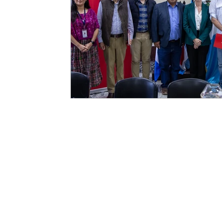
"Impulsados 
un mundo 
posi