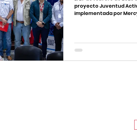
proyecto Juventud Activa
implementada por Mercy
Redes sociales oficiales de
a creer que
Mercy Corps Guatemala:
mejor es
ble"
Mercy Corps
Headquarters