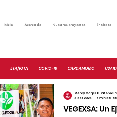
Inicio
Acerca de
Nuestros proyectos
Entérate
ETA/IOTA
COVID-19
CARDAMOMO
USAID
VENTUDES
EDUCACIÓN
ALIANZAS
NIÑEZ
Mercy Corps Guatemala
3 oct 2025
5 min de le
VEGEXSA: Un E
MBIO CLIMÁTICO
EMPRENDIMIENTO