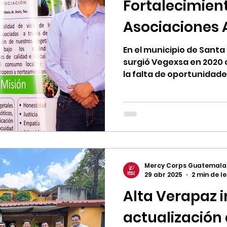
Fortalecimient
Asociaciones 
En el municipio de Sant
surgió Vegexsa en 2020
la falta de oportunidad
Fundada por jóvenes agr
mejorar la calidad de vi
prácticas agrícolas sost
proyectos locales y est
producción.
Mercy Corps Guatemala
29 abr 2025
2 min de l
Alta Verapaz i
actualización d