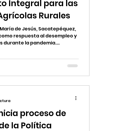
o Integral para las
Agrícolas Rurales
a María de Jesús, Sacatepéquez,
 como respuesta al desempleo y
es durante la pandemia.
icultores, la asociación busca
da de sus miembros a través de
enibles, financiamiento de
ándares internacionales de
ectura
nicia proceso de
e la Política