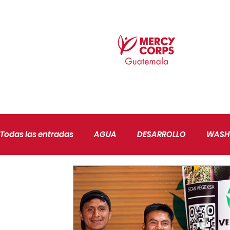
Todas las entradas
AGUA
DESARROLLO
WASH
AGRICULTURA
PAZ Y BUENA GOBERNANZA
JU
SEGURIDAD ALIMENTARIA
CONFLICTIVIDAD
CA