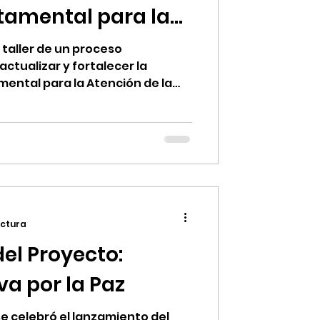
tamental para la
 Conflictividad
 taller de un proceso
actualizar y fortalecer la
mental para la Atención de la
erapaz. Esta política, aprobada
onstituye un instrumento
ulación interinstitucional y la
inente y transformadora de los
rios y ambientales en el
ectura
el Proyecto:
a por la Paz
se celebró el lanzamiento del