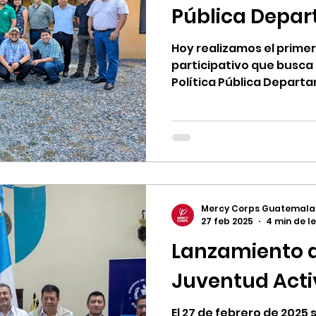
Pública Depar
Atención de la
Hoy realizamos el primer
participativo que busca 
Política Pública Departa
Conflictividad en Alta V
inicialmente en 2017, c
fundamental para la artic
atención oportuna, pert
conflictos sociales, agra
departamento.
Mercy Corps Guatemala
27 feb 2025
4 min de l
Lanzamiento d
Juventud Activ
El 27 de febrero de 2025 